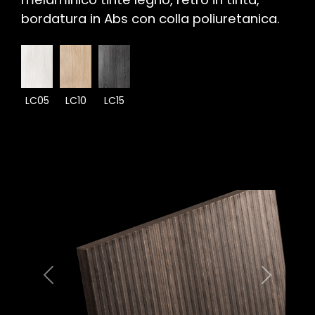
bordatura in Abs con colla poliuretanica.
LC05
LC10
LC15
Previous
Next